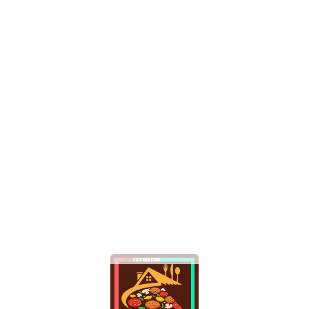
สแกน QR หรือ คลิกที่นี่
เพื่อดาวน์โหลดเมนู
อาหาร